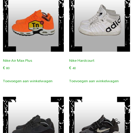
Nike Air Max Plus
Nike Hardcourt
€
80
€
40
Toevoegen aan winkelwagen
Toevoegen aan winkelwagen