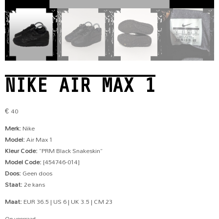
NIKE AIR MAX 1
€
40
Merk:
Nike
Model:
Air Max 1
Kleur Code:
“PRM Black Snakeskin”
Model Code:
[454746-014]
Doos:
Geen doos
Staat:
2e kans
Maat:
EUR 36.5 | US 6 | UK 3.5 | CM 23
Op voorraad