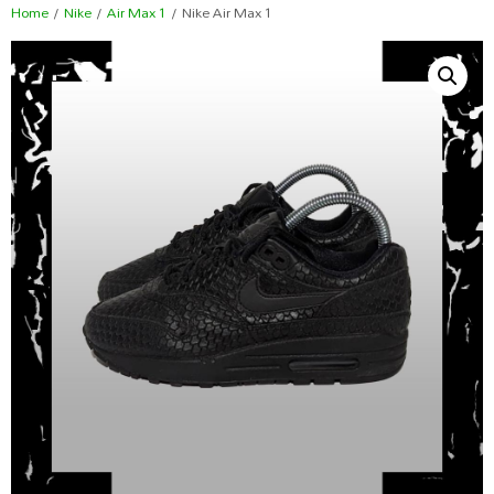
Home
/
Nike
/
Air Max 1
/ Nike Air Max 1