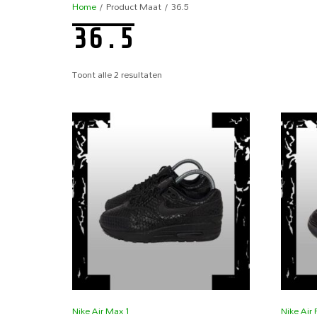
Home
/ Product Maat / 36.5
36.5
Toont alle 2 resultaten
Nike Air Max 1
Nike Air 