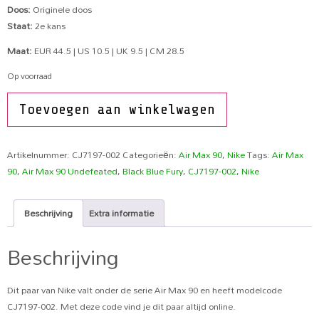
Doos:
Originele doos
Staat:
2e kans
Maat:
EUR 44.5 | US 10.5 | UK 9.5 | CM 28.5
Op voorraad
Toevoegen aan winkelwagen
Artikelnummer:
CJ7197-002
Categorieën:
Air Max 90
,
Nike
Tags:
Air Max
90
,
Air Max 90 Undefeated
,
Black Blue Fury
,
CJ7197-002
,
Nike
Beschrijving
Extra informatie
Beschrijving
Dit paar van Nike valt onder de serie Air Max 90 en heeft modelcode
CJ7197-002. Met deze code vind je dit paar altijd online.