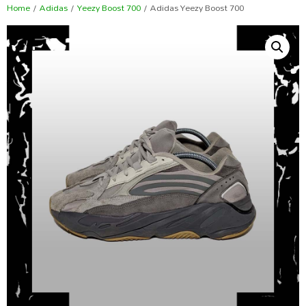
Home
/
Adidas
/
Yeezy Boost 700
/ Adidas Yeezy Boost 700