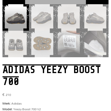
ADIDAS YEEZY BOOST
700
€
210
Merk:
Adidas
Model:
Yeezy Boost 700 V2