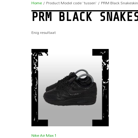
Home
/ Product Model code 'tussen' / PRM Black Snakeskin
PRM BLACK SNAKE
Enig resultaat
Nike Air Max 1