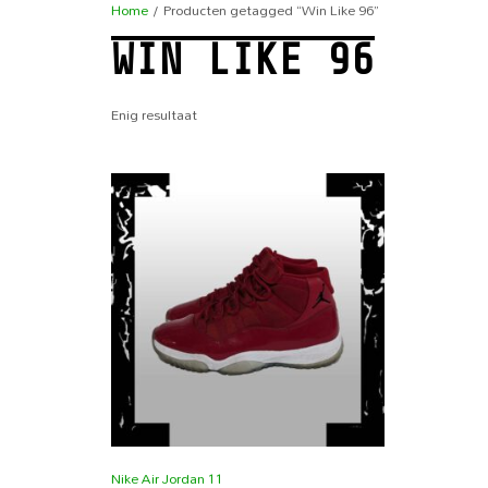
Home
/ Producten getagged “Win Like 96”
WIN LIKE 96
Enig resultaat
Nike Air Jordan 11