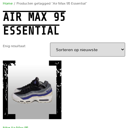
Home
/ Producten getagged “Air Max 95 Essential”
AIR MAX 95
ESSENTIAL
Enig resultaat
Nike Air Max 95