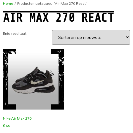
Home
/ Producten getagged “Air Max 270 React”
AIR MAX 270 REACT
Enig resultaat
Nike Air Max 270
€
65