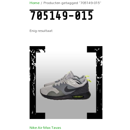
Home
/ Producten getagged “705149-015”
705149-015
Enig resultaat
Nike Air Max Tavas