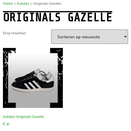
Home
/
Adidas
/ Originals Gazelle
ORIGINALS GAZELLE
Enig resultaat
Adidas Originals Gazelle
€
40