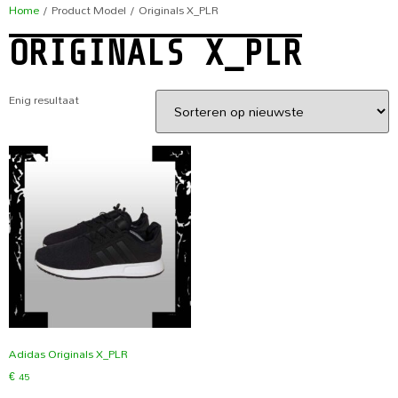
Home
/ Product Model / Originals X_PLR
ORIGINALS X_PLR
Enig resultaat
Adidas Originals X_PLR
€
45