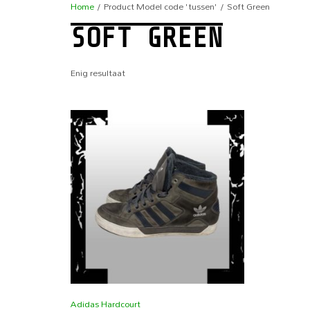
Home
/ Product Model code 'tussen' / Soft Green
SOFT GREEN
Enig resultaat
Adidas Hardcourt