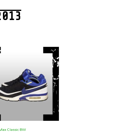
2013
 Max Classic BW