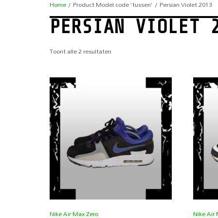
Home
/ Product Model code 'tussen' / Persian Violet 2013
PERSIAN VIOLET 
Toont alle 2 resultaten
Nike Air Max Zero
Nike Air