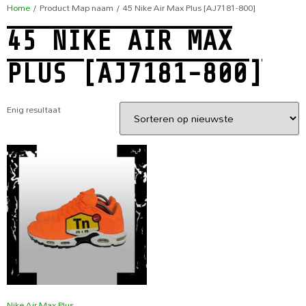
Home
/ Product Map naam / 45 Nike Air Max Plus [AJ7181-800]
45 NIKE AIR MAX
PLUS [AJ7181-800]
Enig resultaat
Nike Air Max Plus