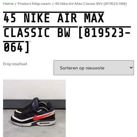
Home
/ Product Map naam / 45 Nike Air Max Classic BW [819523-064]
45 NIKE AIR MAX
CLASSIC BW [819523-
064]
Enig resultaat