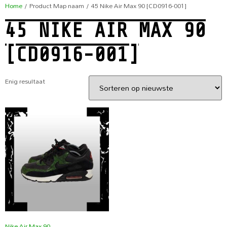
Home
/ Product Map naam / 45 Nike Air Max 90 [CD0916-001]
45 NIKE AIR MAX 90
[CD0916-001]
Enig resultaat
Nike Air Max 90