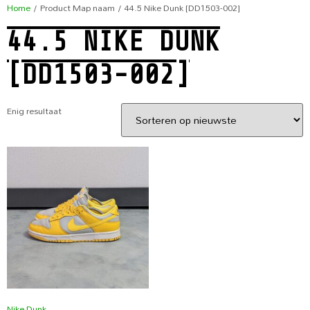
Home
/ Product Map naam / 44.5 Nike Dunk [DD1503-002]
44.5 NIKE DUNK
[DD1503-002]
Enig resultaat
Nike Dunk