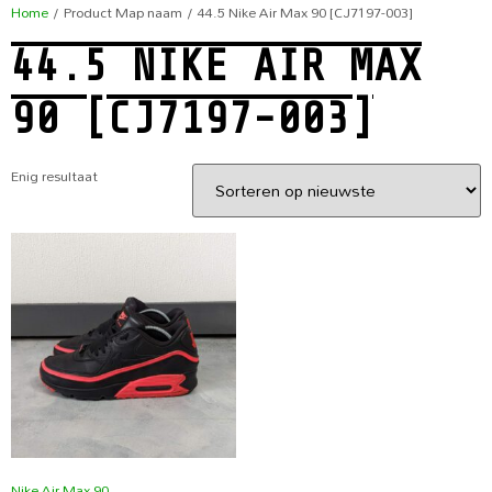
Home
/ Product Map naam / 44.5 Nike Air Max 90 [CJ7197-003]
44.5 NIKE AIR MAX
90 [CJ7197-003]
Enig resultaat
Nike Air Max 90