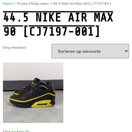
Home
/ Product Map naam / 44.5 Nike Air Max 90 [CJ7197-001]
44.5 NIKE AIR MAX
90 [CJ7197-001]
Enig resultaat
Nike Air Max 90