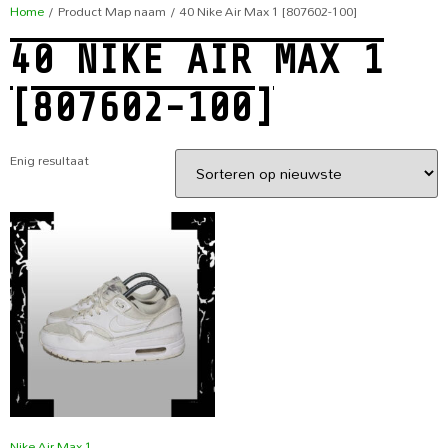
Home
/ Product Map naam / 40 Nike Air Max 1 [807602-100]
40 NIKE AIR MAX 1
[807602-100]
Enig resultaat
Nike Air Max 1