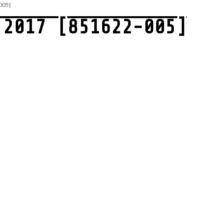
005]
 2017 [851622-005]