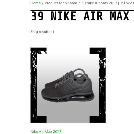
Home
/ Product Map naam / 39 Nike Air Max 2017 [851622-
39 NIKE AIR MAX
Enig resultaat
Nike Air Max 2017