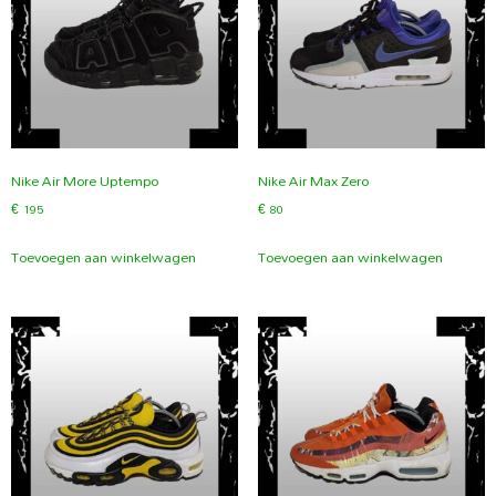
Nike Air More Uptempo
Nike Air Max Zero
€
195
€
80
Toevoegen aan winkelwagen
Toevoegen aan winkelwagen