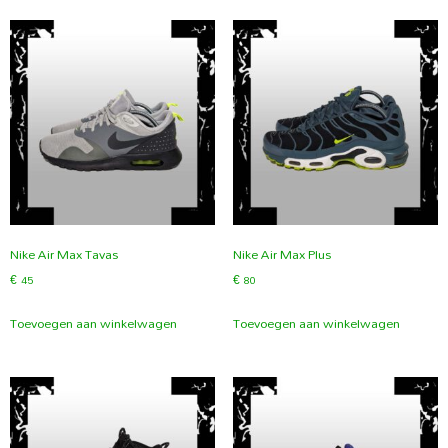
Nike Air Max Tavas
Nike Air Max Plus
€
45
€
80
Toevoegen aan winkelwagen
Toevoegen aan winkelwagen